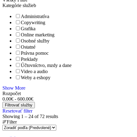
Kategórie služieb
Administratíva
Copywriting
Grafika
Online marketing
Osobné služby
Ostatné
Právna pomoc
Preklady
Účtovníctvo, mzdy a dane
Video a audio
Weby a eshopy
Show More
Rozpočet
0.00
€
-
600.00
€
Filtrovať služby
Resetovať filter
Showing
1
–
24
of 72 results
Filter