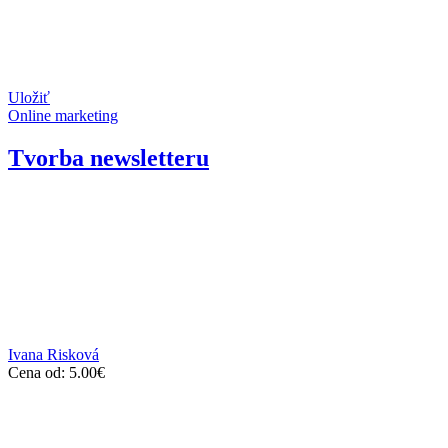
Uložiť
Online marketing
Tvorba newsletteru
Ivana Risková
Cena od:
5.00
€