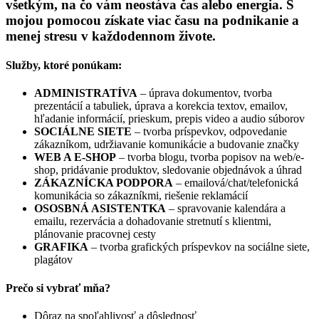
všetkým, na čo vám neostáva čas alebo energia. S
mojou pomocou získate viac času na podnikanie a
menej stresu v každodennom živote.
Služby, ktoré ponúkam:
ADMINISTRATÍVA
– úprava dokumentov, tvorba
prezentácií a tabuliek, úprava a korekcia textov, emailov,
hľadanie informácií, prieskum, prepis video a audio súborov
SOCIÁLNE SIETE
– tvorba príspevkov, odpovedanie
zákazníkom, udržiavanie komunikácie a budovanie značky
WEB A E-SHOP
– tvorba blogu, tvorba popisov na web/e-
shop, pridávanie produktov, sledovanie objednávok a úhrad
ZÁKAZNÍCKA PODPORA
– emailová/chat/telefonická
komunikácia so zákazníkmi, riešenie reklamácií
OSOSBNÁ ASISTENTKA
– spravovanie kalendára a
emailu, rezervácia a dohadovanie stretnutí s klientmi,
plánovanie pracovnej cesty
GRAFIKA
– tvorba grafických príspevkov na sociálne siete,
plagátov
Prečo si vybrať mňa?
Dôraz na spoľahlivosť a dôslednosť