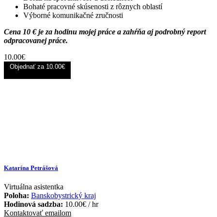
Bohaté pracovné skúsenosti z rôznych oblastí
Výborné komunikačné zručnosti
Cena 10 € je za hodinu mojej práce a zahŕňa aj podrobný report
odpracovanej práce.
10.00
€
Objednať za
10.00€
Katarína Petrášová
Virtuálna asistentka
Poloha:
Banskobystrický kraj
Hodinová sadzba:
10.00
€
/ hr
Kontaktovať emailom