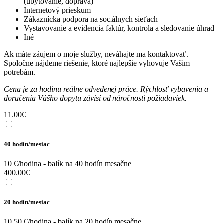
(ubytovanie, doprava)
Internetový prieskum
Zákaznícka podpora na sociálnych sieťach
Vystavovanie a evidencia faktúr, kontrola a sledovanie úhrad
Iné
Ak máte záujem o moje služby, neváhajte ma kontaktovať.
Spoločne nájdeme riešenie, ktoré najlepšie vyhovuje Vašim
potrebám.
Cena je za hodinu reálne odvedenej práce. Rýchlosť vybavenia a
doručenia Vášho dopytu závisí od náročnosti požiadaviek.
11.00
€
40 hodín/mesiac
10 €/hodina - balík na 40 hodín mesačne
400.00
€
20 hodín/mesiac
10,50 €/hodina - balík na 20 hodín mesačne