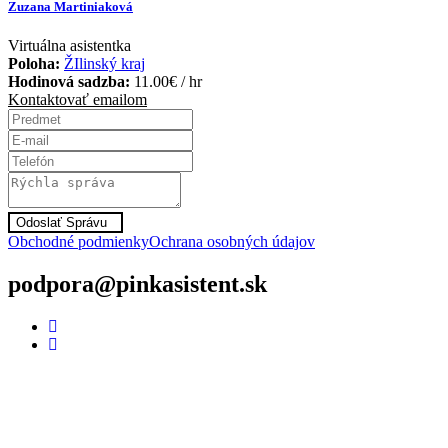
Zuzana Martiniaková
Virtuálna asistentka
Poloha:
ŽIlinský kraj
Hodinová sadzba:
11.00
€
/ hr
Kontaktovať emailom
Odoslať Správu
Obchodné podmienky
Ochrana osobných údajov
podpora@pinkasistent.sk