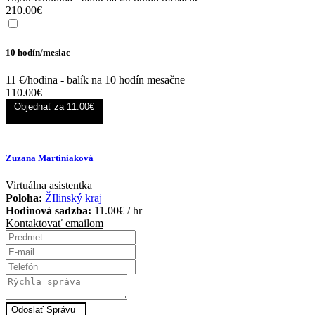
210.00
€
10 hodín/mesiac
11 €/hodina - balík na 10 hodín mesačne
110.00
€
Objednať za
11.00€
Zuzana Martiniaková
Virtuálna asistentka
Poloha:
ŽIlinský kraj
Hodinová sadzba:
11.00
€
/ hr
Kontaktovať emailom
Odoslať Správu