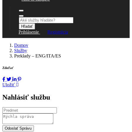
Hľadať
Prihlásenie
Registrácia
Domov
Služby
Preklady – ENG/ITA/ES
Zdieľať
Uložiť
Nahlásiť službu
Odoslať Správu