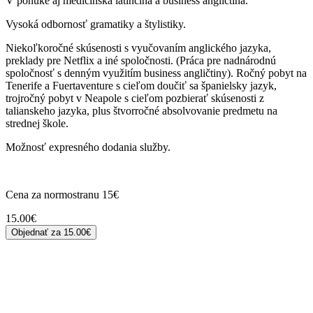
V ponuke aj medicínska latinčina a business angličtina.
Vysoká odbornosť gramatiky a štylistiky.
Niekoľkoročné skúsenosti s vyučovaním anglického jazyka,
preklady pre Netflix a iné spoločnosti. (Práca pre nadnárodnú
spoločnosť s denným využitím business angličtiny). Ročný pobyt na
Tenerife a Fuertaventure s cieľom doučiť sa španielsky jazyk,
trojročný pobyt v Neapole s cieľom pozbierať skúsenosti z
talianskeho jazyka, plus štvorročné absolvovanie predmetu na
strednej škole.
Možnosť expresného dodania služby.
Cena za normostranu 15€
15.00
€
Objednať za
15.00€