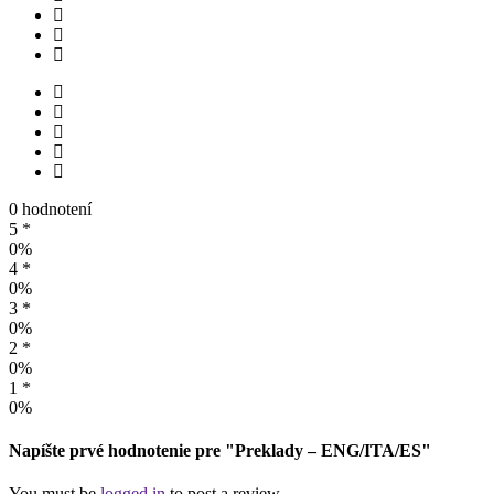
0 hodnotení
5 *
0%
4 *
0%
3 *
0%
2 *
0%
1 *
0%
Napíšte prvé hodnotenie pre "Preklady – ENG/ITA/ES"
You must be
logged in
to post a review.