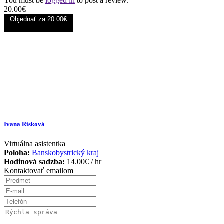
You must be
logged in
to post a review.
20.00
€
Objednať za
20.00€
Ivana Risková
Virtuálna asistentka
Poloha:
Banskobystrický kraj
Hodinová sadzba:
14.00
€
/ hr
Kontaktovať emailom