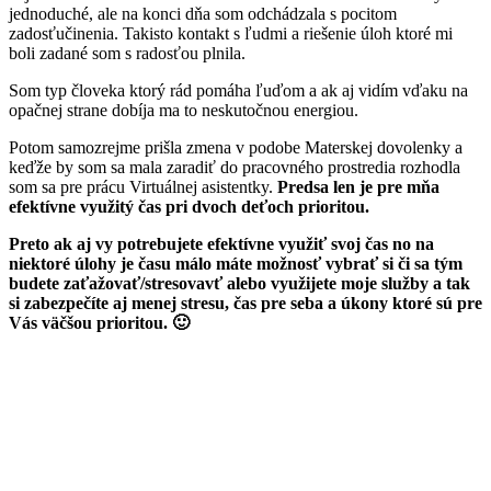
jednoduché, ale na konci dňa som odchádzala s pocitom
zadosťučinenia. Takisto kontakt s ľudmi a riešenie úloh ktoré mi
boli zadané som s radosťou plnila.
Som typ človeka ktorý rád pomáha ľuďom a ak aj vidím vďaku na
opačnej strane dobíja ma to neskutočnou energiou.
Potom samozrejme prišla zmena v podobe Materskej dovolenky a
keďže by som sa mala zaradiť do pracovného prostredia rozhodla
som sa pre prácu Virtuálnej asistentky.
Predsa len je pre mňa
efektívne využitý čas pri dvoch deťoch prioritou.
Preto ak aj vy potrebujete efektívne využiť svoj čas no na
niektoré úlohy je času málo máte možnosť vybrať si či sa tým
budete zaťažovať/stresovavť alebo využijete moje služby a tak
si zabezpečíte aj menej stresu, čas pre seba a úkony ktoré sú pre
Vás väčšou prioritou. 🙂