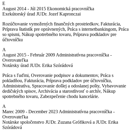
E
August 2014 - Júl 2015
Ekonomická pracovníčka
Exekútorský úrad JUDr. Jozef Kapronczai
Rozúčtovanie vymožených finančných prostriedkov, Fakturácia,
Príprava štatistík pre oprávnených, Práca s internetbankingom, Práca
so spismi, Nákup spotrebného tovaru, Príprava podkladov pre
účtovníčku
A
August 2015 - Február 2009
Administratívna pracovníčka -
Overovateľka
Notársky úrad JUDr. Erika Szórádová
Práca s ľuďmi, Overovanie podpisov a dokumentov, Práca s
pokladňou, Fakturácia, Príprava podkladov pre účtovníčku,
Administratíva, Spracovanie došlej a odoslanej pošty, Vybavovanie
dedičských spisov, Archivácia a starostlivosť o archív, Nákup
spotrebného tovaru, Zabezpečenie chodu kancelárie.
A
Marec 2009 - December 2023
Administratívna pracovníčka -
Overovateľka
Notárske spoločenstvo JUDr. Zuzana Grófiková a JUDr. Erika
Szórádová