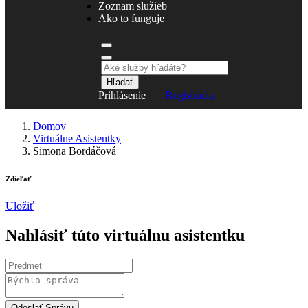
Zoznam služieb
Ako to funguje
Hľadať
Prihlásenie
Registrácia
Domov
Virtuálne Asistentky
Simona Bordáčová
Zdieľať
Uložiť
Nahlásiť túto virtuálnu asistentku
Odoslať Správu