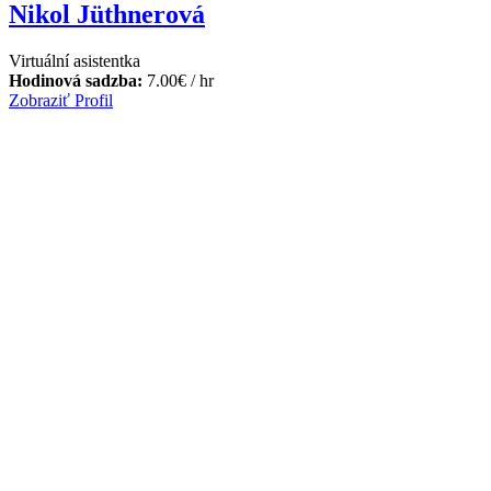
Nikol Jüthnerová
Virtuální asistentka
Hodinová sadzba:
7.00
€
/ hr
Zobraziť Profil