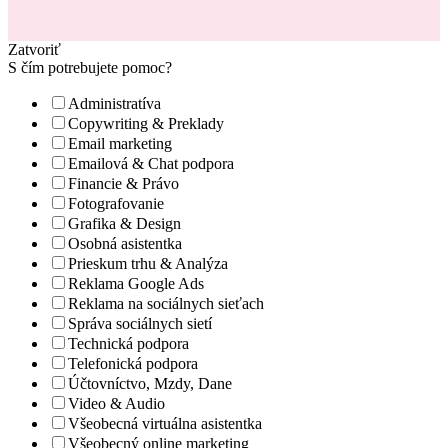
Zatvoriť
S čím potrebujete pomoc?
Administratíva
Copywriting & Preklady
Email marketing
Emailová & Chat podpora
Financie & Právo
Fotografovanie
Grafika & Design
Osobná asistentka
Prieskum trhu & Analýza
Reklama Google Ads
Reklama na sociálnych sieťach
Správa sociálnych sietí
Technická podpora
Telefonická podpora
Účtovníctvo, Mzdy, Dane
Video & Audio
Všeobecná virtuálna asistentka
Všeobecný online marketing