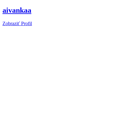
aivankaa
Zobraziť Profil