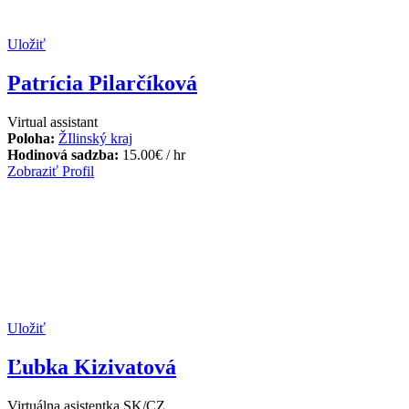
Uložiť
Patrícia Pilarčíková
Virtual assistant
Poloha:
ŽIlinský kraj
Hodinová sadzba:
15.00
€
/ hr
Zobraziť Profil
Uložiť
Ľubka Kizivatová
Virtuálna asistentka SK/CZ