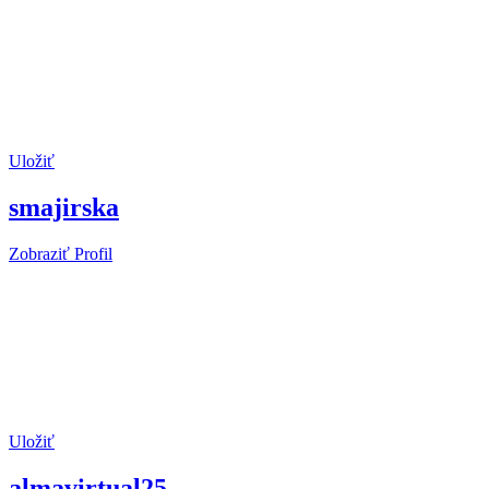
Uložiť
smajirska
Zobraziť Profil
Uložiť
almavirtual25