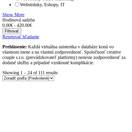
Webstránky, Eshopy, IT
Show More
Hodinová sadzba
0.00
€
-
420.00
€
Filtrovať
Resetovať hľadanie
Prehlásenie:
Každá virtuálna asistentka v databáze koná vo
vlastnom mene a na vlastnú zodpovednosť. Spoločnosť creative
couple s.r.o. (prevádzkovateľ platformy) nenesie zodpovednosť za
dodané služby a prípadné vzniknuté komplikácie.
Showing
1
–
24
of 111 results