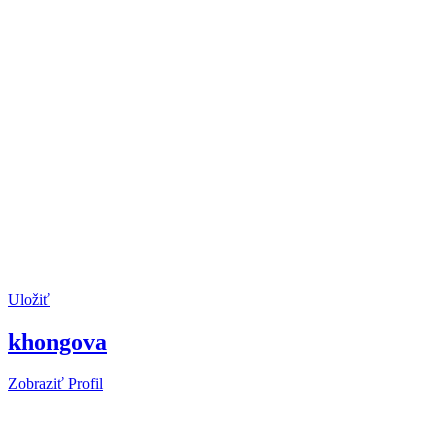
Uložiť
khongova
Zobraziť Profil