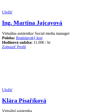
Uložiť
Ing. Martina Jajcayová
Virtuálna asistentka/ Social media manager
Poloha:
Bratislavský kraj
Hodinová sadzba:
11.00
€
/ hr
Zobraziť Profil
Uložiť
Klára Písaříková
Virtuální asistentka