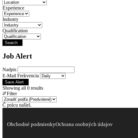
Experience
Industry
Qualification
Search
Job Alert
Nadpis
E-Mail Frekvencia
Save Alert
Showing all 0 results
Filter
Č prácu našiel.
Obchodné podmienky
Ochrana osobných údajov