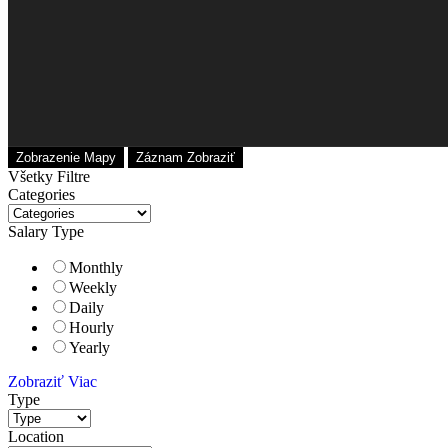
Zobrazenie Mapy
Záznam Zobraziť
Všetky Filtre
Categories
Salary Type
Monthly
Weekly
Daily
Hourly
Yearly
Zobraziť Viac
Type
Location