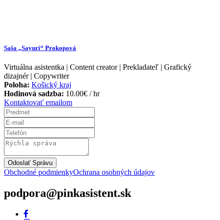
Saša „Sayuri“ Prokopová
Virtuálna asistentka | Content creator | Prekladateľ | Grafický
dizajnér | Copywriter
Poloha:
Košický kraj
Hodinová sadzba:
10.00
€
/ hr
Kontaktovať emailom
Odoslať Správu
Obchodné podmienky
Ochrana osobných údajov
podpora@pinkasistent.sk