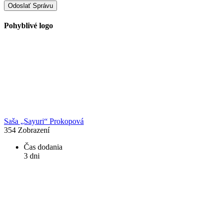
Odoslať Správu
Pohyblivé logo
Saša „Sayuri“ Prokopová
354
Zobrazení
Čas dodania
3 dni