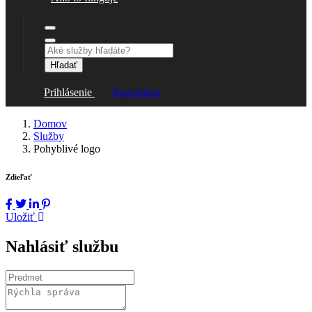
Hľadať
Prihlásenie
Registrácia
Domov
Služby
Pohyblivé logo
Zdieľať
Uložiť
Nahlásiť službu