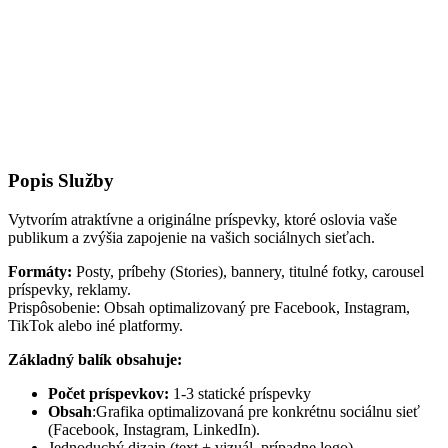
Popis Služby
Vytvorím atraktívne a originálne príspevky, ktoré oslovia vaše
publikum a zvýšia zapojenie na vašich sociálnych sieťach.
Formáty:
Posty, príbehy (Stories), bannery, titulné fotky, carousel
príspevky, reklamy.
Prispôsobenie: Obsah optimalizovaný pre Facebook, Instagram,
TikTok alebo iné platformy.
Základný balík obsahuje:
Počet príspevkov:
1-3 statické príspevky
Obsah
:Grafika optimalizovaná pre konkrétnu sociálnu sieť
(Facebook, Instagram, LinkedIn).
Jednoduchý dizajn (text + vizuál, prípadne logo).