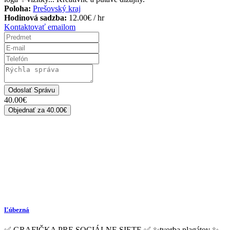
Poloha:
Prešovský kraj
Hodinová sadzba:
12.00
€
/ hr
Kontaktovať emailom
Odoslať Správu
40.00
€
Objednať za
40.00€
Ľúbezná
✅ GRAFIČKA PRE SOCIÁLNE SIETE ✅ ✨tvorba plagátov ✨