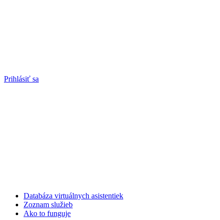
Prihlásiť sa
Databáza virtuálnych asistentiek
Zoznam služieb
Ako to funguje