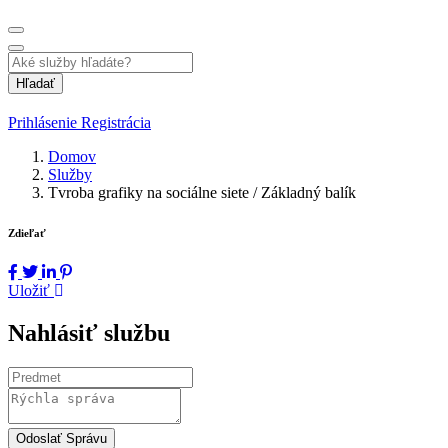
Hľadať
Prihlásenie
Registrácia
Domov
Služby
Tvroba grafiky na sociálne siete / Základný balík
Zdieľať
Uložiť
Nahlásiť službu
Odoslať Správu