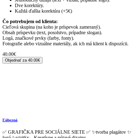
Dve korektúry.
Každá ďalšia korektúra (+5€)
Čo potrebujem od klienta:
Cieľová skupina (na koho je príspevok zameraný).
Obsah príspevku (text, posolstvo, prípadne slogan).
Logá, značkové prvky (farby, fonty).
Fotografie alebo vizuálne materiály, ak ich má klient k dispozícii.
40.00
€
Objednať za
40.00€
Ľúbezná
✅ GRAFIČKA PRE SOCIÁLNE SIETE ✅ ✨tvorba plagátov ✨
logá ✨vizitky... Kreatívne a pútavé dizajny.