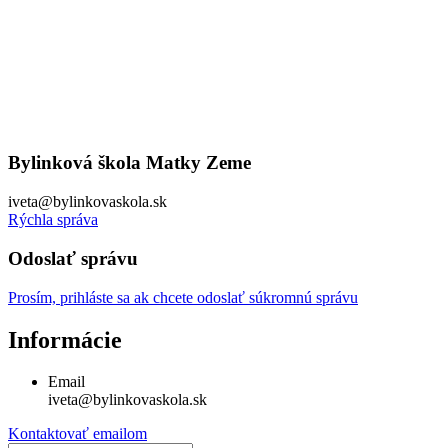
Bylinková škola Matky Zeme
iveta@bylinkovaskola.sk
Rýchla správa
Odoslať správu
Prosím, prihláste sa ak chcete odoslať súkromnú správu
Informácie
Email
iveta@bylinkovaskola.sk
Kontaktovať emailom