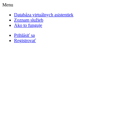
Menu
Databáza virtuálnych asistentiek
Zoznam služieb
Ako to funguje
Prihlásiť sa
Registrovať