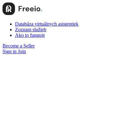
Databáza virtuálnych asistentiek
Zoznam služieb
Ako to funguje
Become a Seller
Sign in
Join