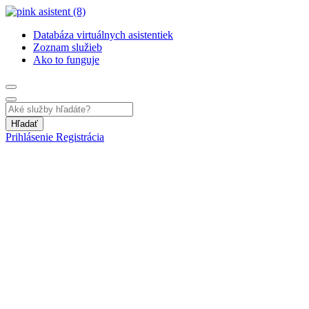
Databáza virtuálnych asistentiek
Zoznam služieb
Ako to funguje
Hľadať
Prihlásenie
Registrácia