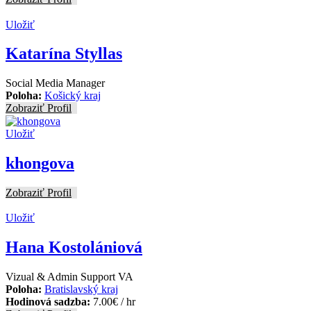
Uložiť
Katarína Styllas
Social Media Manager
Poloha:
Košický kraj
Zobraziť Profil
Uložiť
khongova
Zobraziť Profil
Uložiť
Hana Kostolániová
Vizual & Admin Support VA
Poloha:
Bratislavský kraj
Hodinová sadzba:
7.00
€
/ hr