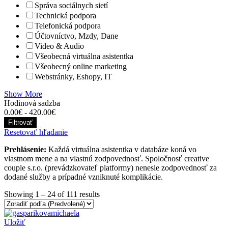
Správa sociálnych sietí
Technická podpora
Telefonická podpora
Účtovníctvo, Mzdy, Dane
Video & Audio
Všeobecná virtuálna asistentka
Všeobecný online marketing
Webstránky, Eshopy, IT
Show More
Hodinová sadzba
0.00
€
-
420.00
€
Filtrovať
Resetovať hľadanie
Prehlásenie:
Každá virtuálna asistentka v databáze koná vo
vlastnom mene a na vlastnú zodpovednosť. Spoločnosť creative
couple s.r.o. (prevádzkovateľ platformy) nenesie zodpovednosť za
dodané služby a prípadné vzniknuté komplikácie.
Showing
1
–
24
of 111 results
Uložiť