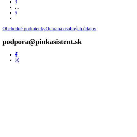
3
…
5
Obchodné podmienky
Ochrana osobných údajov
podpora@pinkasistent.sk