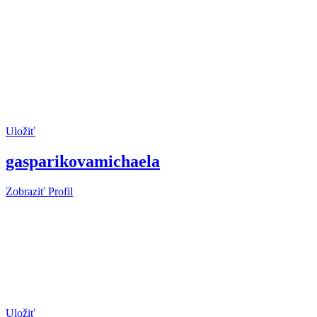
Uložiť
gasparikovamichaela
Zobraziť Profil
Uložiť