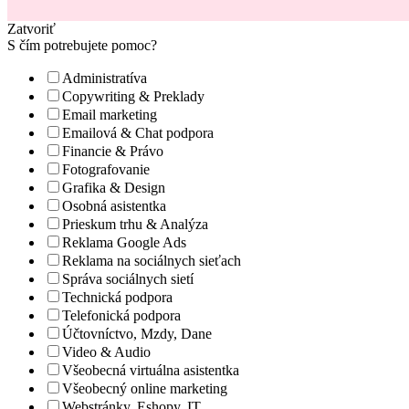
Zatvoriť
S čím potrebujete pomoc?
Administratíva
Copywriting & Preklady
Email marketing
Emailová & Chat podpora
Financie & Právo
Fotografovanie
Grafika & Design
Osobná asistentka
Prieskum trhu & Analýza
Reklama Google Ads
Reklama na sociálnych sieťach
Správa sociálnych sietí
Technická podpora
Telefonická podpora
Účtovníctvo, Mzdy, Dane
Video & Audio
Všeobecná virtuálna asistentka
Všeobecný online marketing
Webstránky, Eshopy, IT